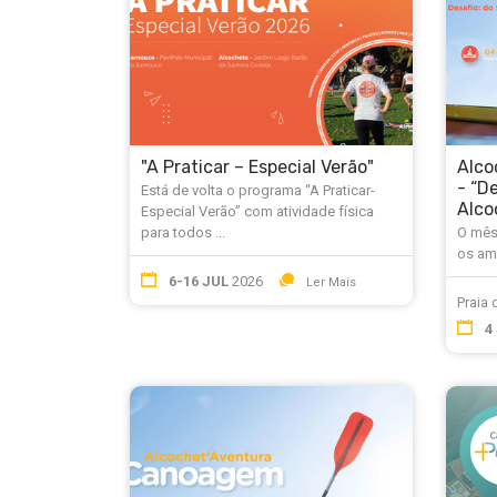
"A Praticar – Especial Verão"
Alco
- “D
Está de volta o programa “A Praticar-
Alco
Especial Verão” com atividade física
para todos ...
O mês 
os am
6-16 JUL
2026
Ler Mais
Praia
4