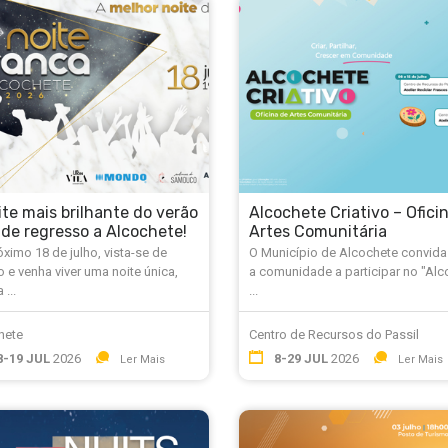
ite mais brilhante do verão
Alcochete Criativo – Ofici
 de regresso a Alcochete!
Artes Comunitária
ximo 18 de julho, vista-se de
O Município de Alcochete convida
 e venha viver uma noite única,
a comunidade a participar no "Alc
 ...
...
hete
Centro de Recursos do Passil
8-19 JUL
2026
8-29 JUL
2026
Ler Mais
Ler Mais