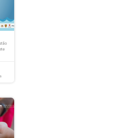
stão
ete
s