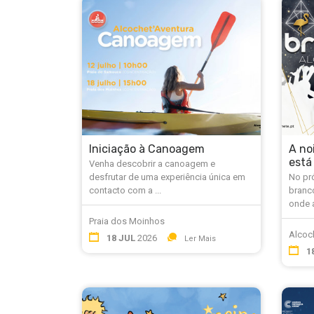
Iniciação à Canoagem
A no
está
Venha descobrir a canoagem e
desfrutar de uma experiência única em
No pró
contacto com a ...
branco
onde a
Praia dos Moinhos
Alcoc
18 JUL
2026
Ler Mais
1