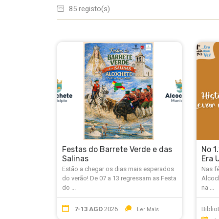
85 registo(s)
Festas do Barrete Verde e das
No 1
Salinas
Era 
Estão a chegar os dias mais esperados
Nas fé
do verão! De 07 a 13 regressam as Festa
Alcoch
do ...
na ...
7-13 AGO
2026
Biblio
Ler Mais