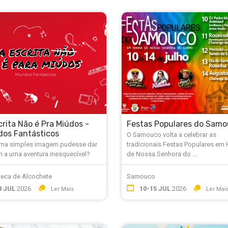
crita Não é Pra Miúdos -
Festas Populares do Sam
os Fantásticos
O Samouco volta a celebrar as
uma simples imagem pudesse dar
tradicionais Festas Populares em
m a uma aventura inesquecível?
de Nossa Senhora do ...
teca de Alcochete
Samouco
8 JUL
2026
10-15 JUL
2026
Ler Mais
Ler Mai