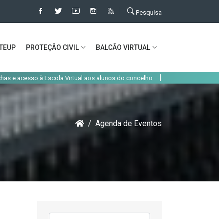
Pesquisa
TEUP
PROTEÇÃO CIVIL
BALCÃO VIRTUAL
|
cola Virtual aos alunos do concelho
Alteração de trânsito em Alcochete 
Agenda de Eventos