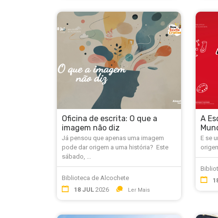
Oficina de escrita: O que a
A Es
imagem não diz
Mund
Já pensou que apenas uma imagem
E se 
pode dar origem a uma história? Este
orige
sábado, ...
Biblio
Biblioteca de Alcochete
1
18 JUL
2026
Ler Mais