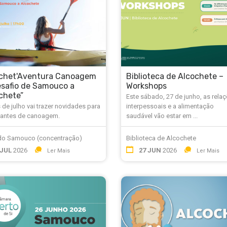
chet'Aventura Canoagem
Biblioteca de Alcochete –
esafio de Samouco a
Workshops
chete”
Este sábado, 27 de junho, as rela
de julho vai trazer novidades para
interpessoais e a alimentação
antes de canoagem.
saudável vão estar em ...
 do Samouco (concentração)
Biblioteca de Alcochete
 JUL
2026
27 JUN
2026
Ler Mais
Ler Mais