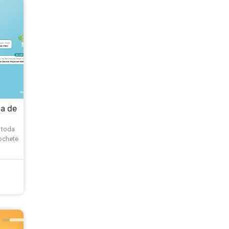
na de
 toda
ochete