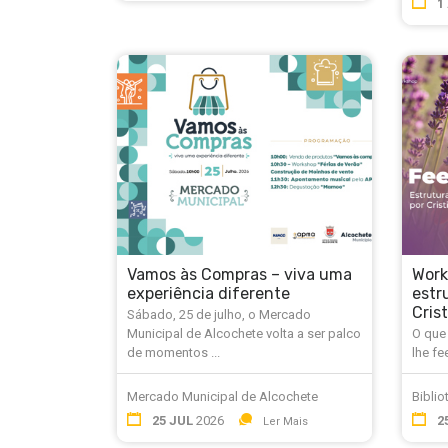
1
Vamos às Compras – viva uma
Work
experiência diferente
estru
Cris
Sábado, 25 de julho, o Mercado
Municipal de Alcochete volta a ser palco
O que
de momentos ...
lhe fe
Mercado Municipal de Alcochete
Biblio
25 JUL
2026
2
Ler Mais