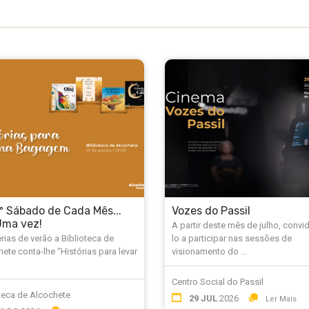
.º Sábado de Cada Mês...
Vozes do Passil
Uma vez!
A partir deste mês de julho, conv
rias de verão a Biblioteca de
lo a participar nas sessões de
ete conta-lhe “Histórias para levar
visionamento do ...
Centro Social do Passil
teca de Alcochete
29 JUL
2026
Ler Mais