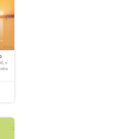
o
00, o
ecebe