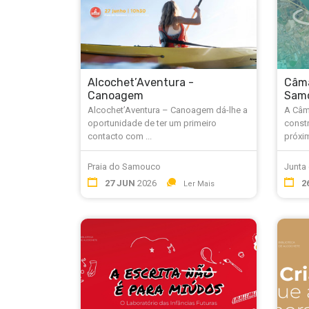
Alcochet’Aventura -
Câma
Canoagem
Sam
Alcochet’Aventura – Canoagem dá-lhe a
A Câma
oportunidade de ter um primeiro
const
contacto com ...
próxim
Praia do Samouco
Junta
27 JUN
2026
2
Ler Mais