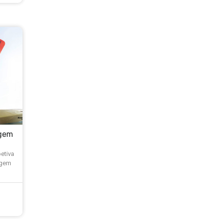
agem
etiva
agem
)