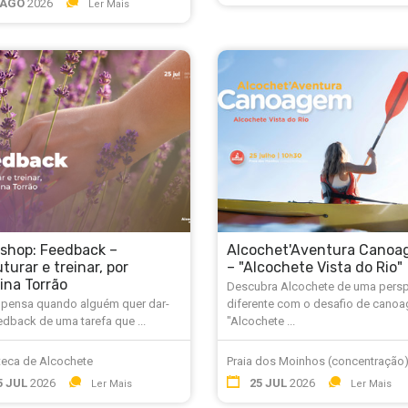
 AGO
2026
Ler Mais
shop: Feedback –
Alcochet'Aventura Cano
turar e treinar, por
– "Alcochete Vista do Rio"
tina Torrão
Descubra Alcochete de uma persp
 pensa quando alguém quer dar-
diferente com o desafio de cano
edback de uma tarefa que ...
"Alcochete ...
teca de Alcochete
Praia dos Moinhos (concentração
5 JUL
2026
25 JUL
2026
Ler Mais
Ler Mais