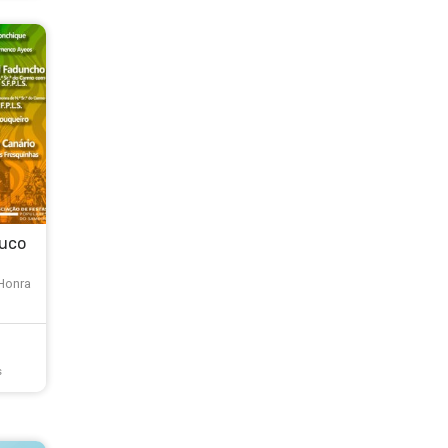
ouco
 Honra
s