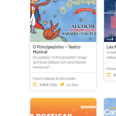
O Principezinho – Teatro
Les 
Musical
O mel
Em outubro “O Principezinho” chega
metra
ao Fórum Cultural com uma história
intemporal ...
Fórum
2
Fórum Cultural de Alcochete
3 OUT
2026
Ler Mais