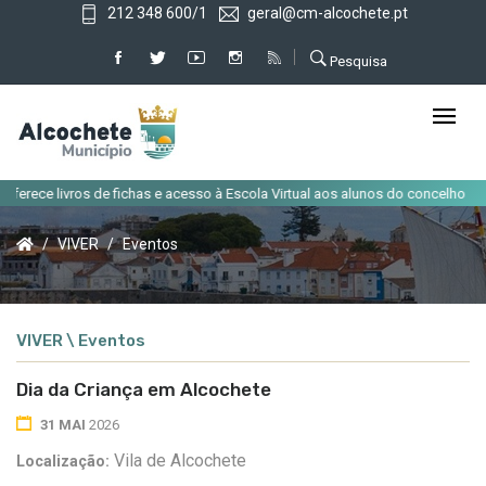
212 348 600/1
geral@cm-alcochete.pt
Pesquisa
|
ece livros de fichas e acesso à Escola Virtual aos alunos do concelho
Alt
VIVER
Eventos
VIVER \ Eventos
Dia da Criança em Alcochete
31 MAI
2026
Vila de Alcochete
Localização: