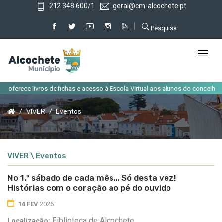
212 348 600/1
geral@cm-alcochete.pt
Pesquisa
|
erece livros de fichas e acesso à Escola Virtual aos alunos do concelho
A
VIVER
Eventos
VIVER \ Eventos
No 1.º sábado de cada mês... Só desta vez!
Histórias com o coração ao pé do ouvido
14 FEV
2026
Biblioteca de Alcochete
Localização: