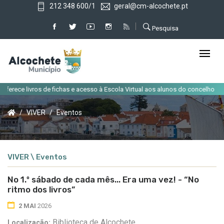
212 348 600/1
geral@cm-alcochete.pt
Pesquisa
|
ece livros de fichas e acesso à Escola Virtual aos alunos do concelho
Alt
VIVER
Eventos
VIVER \ Eventos
No 1.º sábado de cada mês... Era uma vez! - “No
ritmo dos livros”
2 MAI
2026
Biblioteca de Alcochete
Localização: