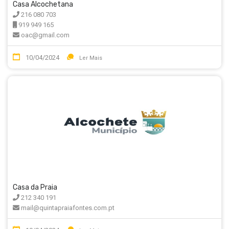
Casa Alcochetana
216 080 703
919 949 165
oac@gmail.com
10/04/2024
Ler Mais
Casa da Praia
212 340 191
mail@quintapraiafontes.com.pt