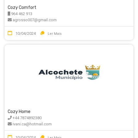
Cozy Comfort
964 462 913
agrosso007@gmail.com
10/04/2024
Ler Mais
Cozy Home
+44 7874892380
ivani.ca@hotmail.com
10/04/2024
Ler Mais