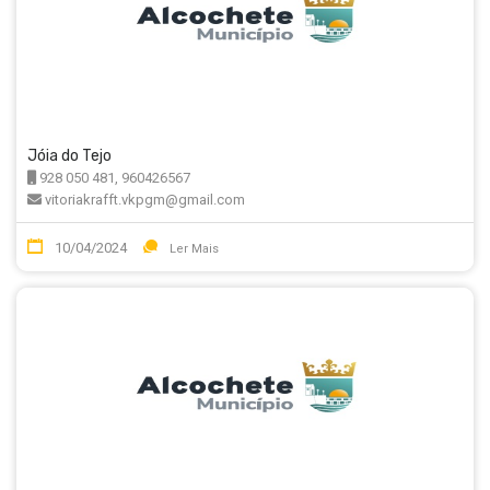
Jóia do Tejo
928 050 481, 960426567
vitoriakrafft.vkpgm@gmail.com
10/04/2024
Ler Mais