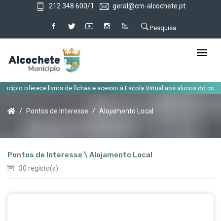
212 348 600/1
geral@cm-alcochete.pt
Pesquisa
|
rece livros de fichas e acesso à Escola Virtual aos alunos do concelho
A
Pontos de Interesse
Alojamento Local
Pontos de Interesse \ Alojamento Local
30 registo(s)