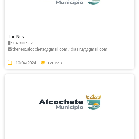
The Nest
934 903 967
thenest.alcochete@gmail.com / dias.ruy@gmail.com
10/04/2024
Ler Mais