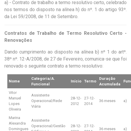
a) - Contrato de trabalho a termo resolutivo certo, celebrado
nos termos do disposto na alínea h) do nº. 1 do artigo 93º.
da Lei 59/2008, de 11 de Setembro.
Contratos de Trabalho de Termo Resolutivo Certo -
Renovações
Dando cumprimento ao disposto na alínea b) nº 1 do artº.
38º nº. 12-A/2008, de 27 de Fevereiro, comunica-se que foi
renovado o seguinte contrato a termo resolutivo:
Categoria/A.
Duração
Nome
Início
Termo
Fun
Funcional
Acumulada
Vitor
Assistente
Manuel
28-12-
27-12-
Operacional/Rede
36 meses
a)
Lopes
2012
2014
Viária
Oliveira
Marina
Assistente
Alexandra
Operacional/Gestão
28-12-
27-12-
Domingues
36 meses
a)