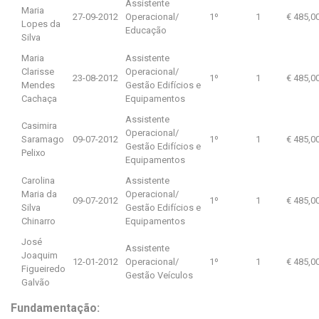
Assistente
Maria
27-09-2012
Operacional/
1º
1
€ 485,0
Lopes da
Educação
Silva
Maria
Assistente
Clarisse
Operacional/
23-08-2012
1º
1
€ 485,0
Mendes
Gestão Edifícios e
Cachaça
Equipamentos
Assistente
Casimira
Operacional/
Saramago
09-07-2012
1º
1
€ 485,0
Gestão Edifícios e
Pelixo
Equipamentos
Carolina
Assistente
Maria da
Operacional/
09-07-2012
1º
1
€ 485,0
Silva
Gestão Edifícios e
Chinarro
Equipamentos
José
Assistente
Joaquim
12-01-2012
Operacional/
1º
1
€ 485,0
Figueiredo
Gestão Veículos
Galvão
Fundamentação: