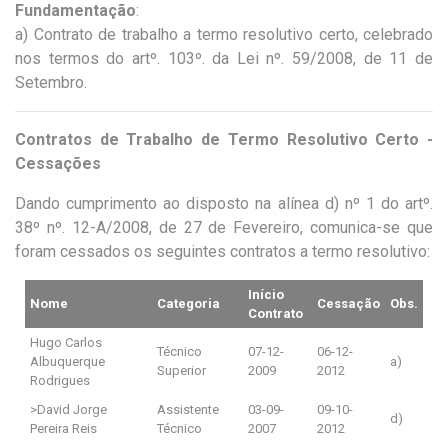
Fundamentação
:
a) Contrato de trabalho a termo resolutivo certo, celebrado
nos termos do artº. 103º. da Lei nº. 59/2008, de 11 de
Setembro.
Contratos de Trabalho de Termo Resolutivo Certo -
Cessações
Dando cumprimento ao disposto na alínea d) nº 1 do artº.
38º nº. 12-A/2008, de 27 de Fevereiro, comunica-se que
foram cessados os seguintes contratos a termo resolutivo:
Início
Nome
Categoria
Cessação
Obs.
Contrato
Hugo Carlos
Técnico
07-12-
06-12-
Albuquerque
a)
Superior
2009
2012
Rodrigues
>David Jorge
Assistente
03-09-
09-10-
d)
Pereira Reis
Técnico
2007
2012