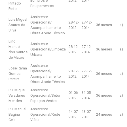
Edifícios e
2012
2014
Pintado
Equipamentos
Pinto
Assistente
Luís Miguel
Operacional/
28-12-
27-12-
Soares da
36 meses
a)
Acompanhamento
2012
2014
Silva
Obras Apoio Técnico
Lino
Assistente
Manuel
28-12-
27-12-
Operacional/Limpeza
36 meses
a)
dos Santos
2012
2014
Urbana
de Matos
Assistente
José Rama
Operacional/
28-12-
27-12-
Gomes
36 meses
a)
Acompanhamento
2012
2014
Pereira
Obras Apoio Técnico
Rui Miguel
Assistente
01-06-
31-05-
Valadares
Operacional/Setor
36 meses
a)
2012
2014
Mendes
Espaços Verdes
Rui Manuel
Assistente
14-07-
13-07-
Bagina
Operacional/Rede
24 meses
a)
2012
2013
Ceia
Viária