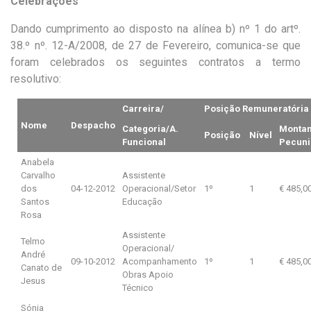
Celebrações
Dando cumprimento ao disposto na alínea b) nº 1 do artº.
38.º nº. 12-A/2008, de 27 de Fevereiro, comunica-se que
foram celebrados os seguintes contratos a termo
resolutivo:
Carreira/
Posição Remuneratória
Nome
Despacho
Categoria/A.
Montan
Posição
Nível
Funcional
Pecuni
Anabela
Carvalho
Assistente
dos
04-12-2012
Operacional/Setor
1º
1
€ 485,0
Santos
Educação
Rosa
Assistente
Telmo
Operacional/
André
09-10-2012
Acompanhamento
1º
1
€ 485,0
Canato de
Obras Apoio
Jesus
Técnico
Sónia