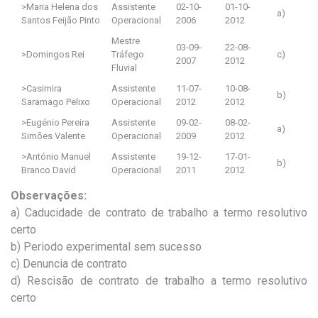
>Maria Helena dos
Assistente
02-10-
01-10-
a)
Santos Feijão Pinto
Operacional
2006
2012
Mestre
03-09-
22-08-
>Domingos Rei
Tráfego
c)
2007
2012
Fluvial
>Casimira
Assistente
11-07-
10-08-
b)
Saramago Pelixo
Operacional
2012
2012
>Eugénio Pereira
Assistente
09-02-
08-02-
a)
Simões Valente
Operacional
2009
2012
>António Manuel
Assistente
19-12-
17-01-
b)
Branco David
Operacional
2011
2012
Observações:
a) Caducidade de contrato de trabalho a termo resolutivo
certo
b) Periodo experimental sem sucesso
c) Denuncia de contrato
d) Rescisão de contrato de trabalho a termo resolutivo
certo