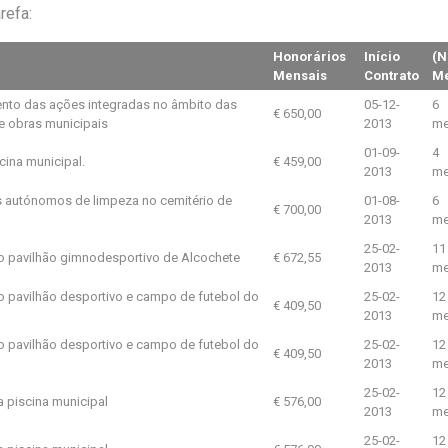
refa:
Honorários
Início
(N
Mensais
Contrato
Me
nto das ações integradas no âmbito das
05-12-
6
€ 650,00
de obras municipais
2013
me
01-09-
4
cina municipal.
€ 459,00
2013
me
s autónomos de limpeza no cemitério de
01-08-
6
€ 700,00
2013
me
25-02-
11
o pavilhão gimnodesportivo de Alcochete
€ 672,55
2013
me
o pavilhão desportivo e campo de futebol do
25-02-
12
€ 409,50
2013
me
o pavilhão desportivo e campo de futebol do
25-02-
12
€ 409,50
2013
me
25-02-
12
a piscina municipal
€ 576,00
2013
me
25-02-
12