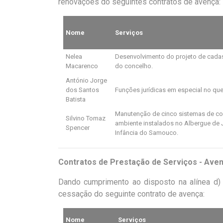
renovações do seguintes contratos de avenç
Nome
Serviços
Nelea
Desenvolvimento do projeto de cadas
Macarenco
do concelho.
António Jorge
dos Santos
Funções jurídicas em especial no qu
Batista
Manutenção de cinco sistemas de co
Silvino Tomaz
ambiente instalados no Albergue de 
Spencer
Infância do Samouco.
Contratos de Prestação de Serviços - Ave
Dando cumprimento ao disposto na alínea d) 
cessação do seguinte contrato de avença:
Nome
Serviços