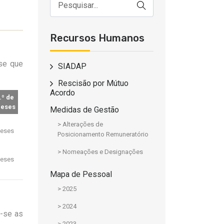
Recursos Humanos
-se que
SIADAP
Rescisão por Mútuo
Acordo
.º de
eses
Medidas de Gestão
> Alterações de
eses
Posicionamento Remuneratório
> Nomeações e Designações
eses
Mapa de Pessoal
> 2025
> 2024
m-se as
> 2023