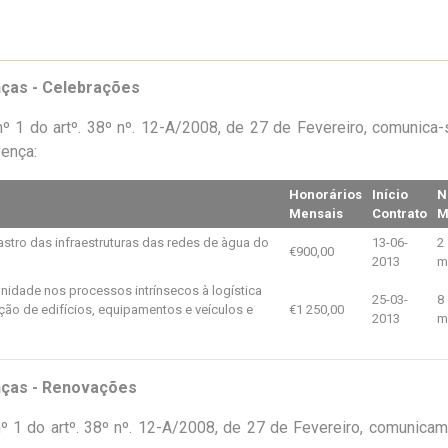
nças - Celebrações
º 1 do artº. 38º nº. 12-A/2008, de 27 de Fevereiro, comunica
vença:
Honorários
Início
N
Mensais
Contrato
M
stro das infraestruturas das redes de àgua do
13-06-
2
€900,00
2013
m
unidade nos processos intrínsecos à logística
25-03-
8
ão de edifícios, equipamentos e veículos e
€1 250,00
2013
m
nças - Renovações
º 1 do artº. 38º nº. 12-A/2008, de 27 de Fevereiro, comunica