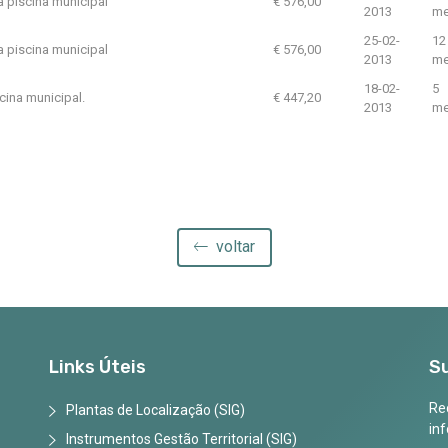
a piscina municipal
€ 576,00
2013
me
25-02-
12
a piscina municipal
€ 576,00
2013
me
18-02-
5
cina municipal.
€ 447,20
2013
me
voltar
Links Úteis
S
Rec
Plantas de Localização (SIG)
in
Instrumentos Gestão Territorial (SIG)