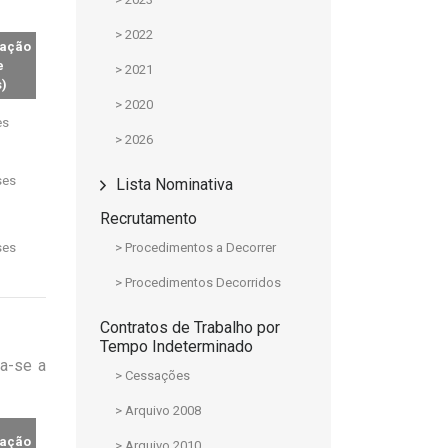
> 2022
ação
e
> 2021
)
> 2020
es
> 2026
ses
Lista Nominativa
Recrutamento
ses
> Procedimentos a Decorrer
> Procedimentos Decorridos
Contratos de Trabalho por
Tempo Indeterminado
ca-se a
> Cessações
> Arquivo 2008
ação
> Arquivo 2010