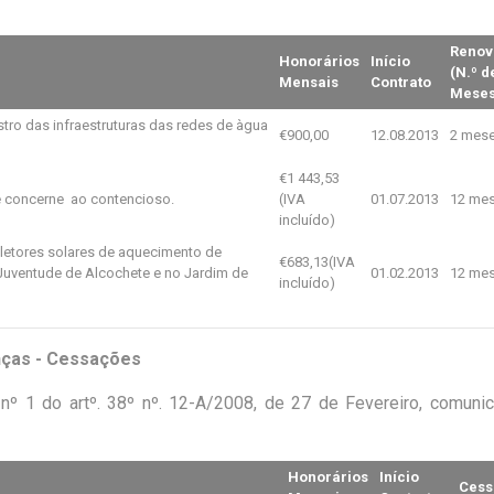
a:
Renov
Honorários
Início
(N.º d
Mensais
Contrato
Meses
tro das infraestruturas das redes de àgua
€900,00
12.08.2013
2 mes
€1 443,53
e concerne ao contencioso.
(IVA
01.07.2013
12 me
incluído)
letores solares de aquecimento de
€683,13(IVA
Juventude de Alcochete e no Jardim de
01.02.2013
12 me
incluído)
nças - Cessações
nº 1 do artº. 38º nº. 12-A/2008, de 27 de Fevereiro, comuni
Honorários
Início
Cess