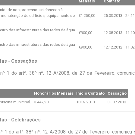
Mensais
Contrato
unidade nos processos intrínsecos à
 e monutenção de edifícios, equipamentos e
€1 250,00
25.03.2013
24.11
stro das infraestruturas das redes de água
€900,00
12.08.2013
11.10
stro das infraestruturas das redes de àgua
€900,00
12.12.2012
11.02
efas - Cessações
nº 1 do artº. 38º nº. 12-A/2008, de 27 de Fevereiro, comuni
Honorários Mensais
Início Contrato
Cessação
piscina municipal.
€ 447,20
18.02.2013
31.07.2013
fas - Celebrações
º 1 do artº. 38º nº. 12-A/2008, de 27 de Fevereiro, comunica