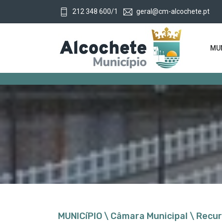
212 348 600/1
geral@cm-alcochete.pt
MUN
MUNICíPIO \ Câmara Municipal \ Recu