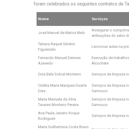
foram celebrados os seguintes contratos de Ta
Nome
Serviços
Assegurar o cumprime
José Manuel de Matos Melo
atribuições do setor 
Tatiana Raquel Silvério
Leccionar aulas na pis
Figueiredo
Fernando Manuel Esteves
Execução de trabalho
Azevedo
Alcochete
Dina Bela Sobral Monteiro
Serviços de limpeza n
Cidália Maria Marques Duarte
Serviços de limpeza n
Dias
Samouco
Maria Manuela da Silva
Serviços de limpeza n
Tavares Monteiro Pereira
Samouco
Ana Paula Janeiro Roque
Serviços de limpeza n
Rodrigues
Maria Guilhermina Costa Bravo