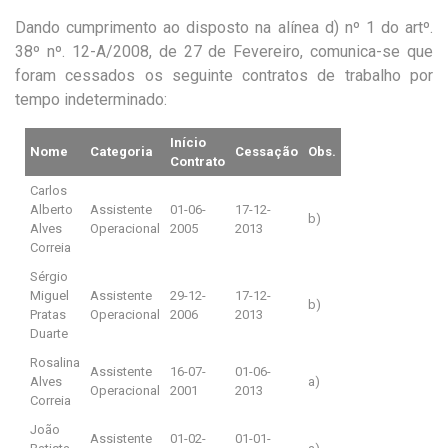
Dando cumprimento ao disposto na alínea d) nº 1 do artº.
38º nº. 12-A/2008, de 27 de Fevereiro, comunica-se que
foram cessados os seguinte contratos de trabalho por
tempo indeterminado:
Início
Nome
Categoria
Cessação
Obs.
Contrato
Carlos
Alberto
Assistente
01-06-
17-12-
b)
Alves
Operacional
2005
2013
Correia
Sérgio
Miguel
Assistente
29-12-
17-12-
b)
Pratas
Operacional
2006
2013
Duarte
Rosalina
Assistente
16-07-
01-06-
Alves
a)
Operacional
2001
2013
Correia
João
Assistente
01-02-
01-01-