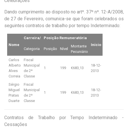
Celebrações
Dando cumprimento ao disposto no artº. 37º nº. 12-A/2008,
de 27 de Fevereiro, comunica-se que foram celebrados os
seguintes contratos de trabalho por tempo Indeterminado:
Carreira/
Posição Remuneratória
Nome
Início
Montante
Categoria
Posição
Nível
Pecuniário
Carlos
Fiscal
Alberto
Municipal
18-12-
1
199
€683,13
Alves
de 2ª
2013
Correia
Classe
Sérgio
Fiscal
Miguel
Municipal
18-12-
1
199
€683,13
Pratas
de 2ª
2013
Duarte
Classe
Contratos de Trabalho por Tempo Indeterminado -
Cessações