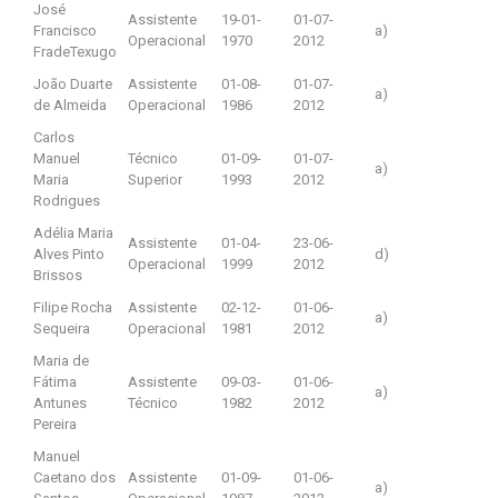
José
Assistente
19-01-
01-07-
Francisco
a)
Operacional
1970
2012
FradeTexugo
João Duarte
Assistente
01-08-
01-07-
a)
de Almeida
Operacional
1986
2012
Carlos
Manuel
Técnico
01-09-
01-07-
a)
Maria
Superior
1993
2012
Rodrigues
Adélia Maria
Assistente
01-04-
23-06-
Alves Pinto
d)
Operacional
1999
2012
Brissos
Filipe Rocha
Assistente
02-12-
01-06-
a)
Sequeira
Operacional
1981
2012
Maria de
Fátima
Assistente
09-03-
01-06-
a)
Antunes
Técnico
1982
2012
Pereira
Manuel
Caetano dos
Assistente
01-09-
01-06-
a)