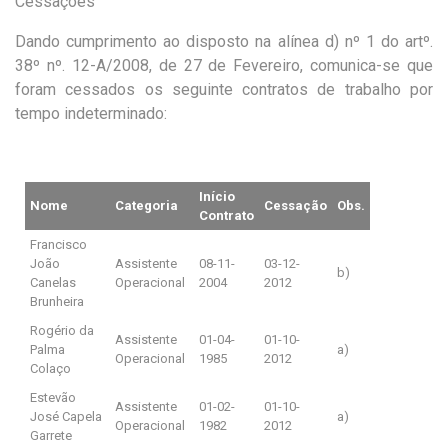
Cessações
Dando cumprimento ao disposto na alínea d) nº 1 do artº.
38º nº. 12-A/2008, de 27 de Fevereiro, comunica-se que
foram cessados os seguinte contratos de trabalho por
tempo indeterminado:
Início
Nome
Categoria
Cessação
Obs.
Contrato
Francisco
João
Assistente
08-11-
03-12-
b)
Canelas
Operacional
2004
2012
Brunheira
Rogério da
Assistente
01-04-
01-10-
Palma
a)
Operacional
1985
2012
Colaço
Estevão
Assistente
01-02-
01-10-
José Capela
a)
Operacional
1982
2012
Garrete