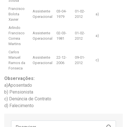
Sousa
Francisco
Assistente
03-04-
01-02-
Bolota
a)
Operacional
1979
2012
Xavier
Arlindo
Francisco
Assistente
02-03-
01-02-
a)
Correia
Operacional
1981
2012
Martins
Carlos
Manuel
Assistente
22-12-
09-01-
c)
Ramos da
Operacional
2006
2012
Fonseca
Observações:
a)Aposentado
b) Pensionista
c) Denúncia de Contrato
d) Falecimento