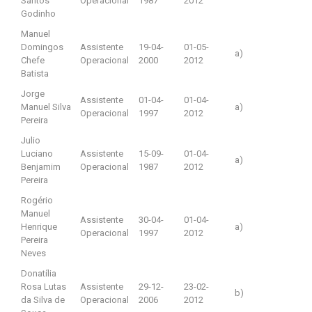
Santos
Operacional
1987
2012
Godinho
Manuel
Domingos
Assistente
19-04-
01-05-
a)
Chefe
Operacional
2000
2012
Batista
Jorge
Assistente
01-04-
01-04-
Manuel Silva
a)
Operacional
1997
2012
Pereira
Julio
Luciano
Assistente
15-09-
01-04-
a)
Benjamim
Operacional
1987
2012
Pereira
Rogério
Manuel
Assistente
30-04-
01-04-
Henrique
a)
Operacional
1997
2012
Pereira
Neves
Donatília
Rosa Lutas
Assistente
29-12-
23-02-
b)
da Silva de
Operacional
2006
2012