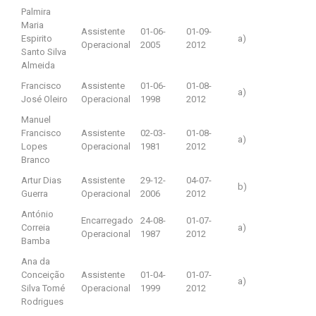
Palmira
Maria
Assistente
01-06-
01-09-
Espirito
a)
Operacional
2005
2012
Santo Silva
Almeida
Francisco
Assistente
01-06-
01-08-
a)
José Oleiro
Operacional
1998
2012
Manuel
Francisco
Assistente
02-03-
01-08-
a)
Lopes
Operacional
1981
2012
Branco
Artur Dias
Assistente
29-12-
04-07-
b)
Guerra
Operacional
2006
2012
António
Encarregado
24-08-
01-07-
Correia
a)
Operacional
1987
2012
Bamba
Ana da
Conceição
Assistente
01-04-
01-07-
a)
Silva Tomé
Operacional
1999
2012
Rodrigues