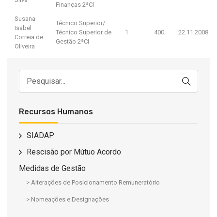
Finanças 2ªCl
Susana
Técnico Superior/
Isabel
Técnico Superior de
1
400
22.11.2008
Correia de
Gestão 2ªCl
Oliveira
Recursos Humanos
SIADAP
Rescisão por Mútuo Acordo
Medidas de Gestão
> Alterações de Posicionamento Remuneratório
> Nomeações e Designações