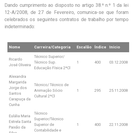
Dando cumprimento ao disposto no artigo 38.º n.º 1 da lei
12-A/2008, de 27 de Fevereiro, comunica-se que foram
celebrados os seguintes contratos de trabalho por tempo
indeterminado:
Nome
Carreira/Categoria
Escalão
Índice
Início
Técnico Superior/
Ricardo
Técnico Sup.
1
400
03.12.2008
José Oliveira
Educação Física 2ªCl
Alexandra
Margarida
Técnico/ Técnico de
Jorge dos
Animação Sócio
1
295
25.11.2008
Santos
Cultural 2ªCl
Carapuça da
Cunha
Técnico
Eulália Maria
Superior/Técnico
Estrela Santa
Superior de
1
400
22.11.2008
Paixão da
Contabilidade e
Silva