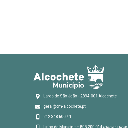
Largo de São João - 2894-001 Alcochete
geral@cm-alcochete.pt
212 348 600 / 1
Linha do Munícipe – 808 200 014
(chamada local)