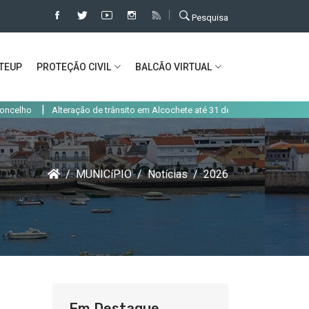
Pesquisa
TEUP
PROTEÇÃO CIVIL
BALCÃO VIRTUAL
|
Alteração de trânsito em Alcochete até 31 de agosto
Serviços Municipa
MUNICíPIO
Notícias
2026
Em Destaque