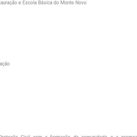
tauração e Escola Bási
ca do Monte Novo
ração