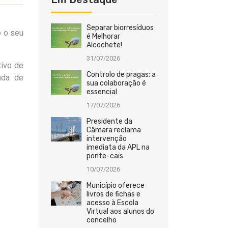
Separar biorresíduos
o o seu
é Melhorar
Alcochete!
31/07/2026
tivo de
Controlo de pragas: a
ada de
sua colaboração é
essencial
17/07/2026
Presidente da
Câmara reclama
intervenção
imediata da APL na
ponte-cais
10/07/2026
Município oferece
livros de fichas e
acesso à Escola
Virtual aos alunos do
concelho