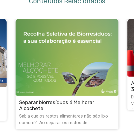
Conteúdos Relacionados
Alteração de trânsito em Alcochete até
31 de agosto
C
Devido à realização das Festas do Barrete
j
Verde e das Salinas, montagem e
D
desmontagem de ...
a
1