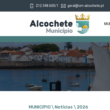
212 348 600/1
geral@cm-alcochete.pt
MUN
Município
MUNICíPIO \ Notícias \ 2026