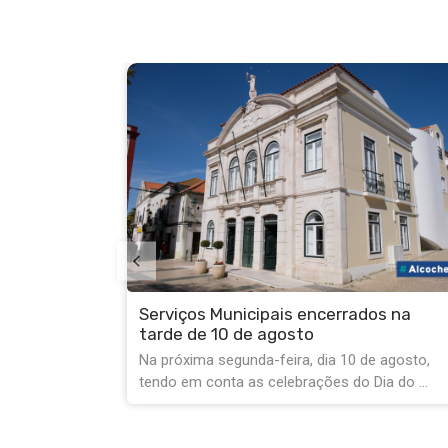
os na
Separar biorresíduos é Melhorar
e agosto,
Alcochete!
ia do ...
Sabia que os restos alimentares não são lixo
comum? Ao separar os restos de ...