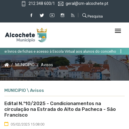
212 348 600/1
geral@cm-alcochete.pt
Pesquisa
|
 livros de fichas e acesso à Escola Virtual aos alunos do concelho
Altera
MUNICíPIO
Avisos
MUNICíPIO \ Avisos
Edital N.º10/2025 - Condicionamentos na
circulação na Estrada do Alto da Pacheca - São
Francisco
05/02/2025 15:08:00