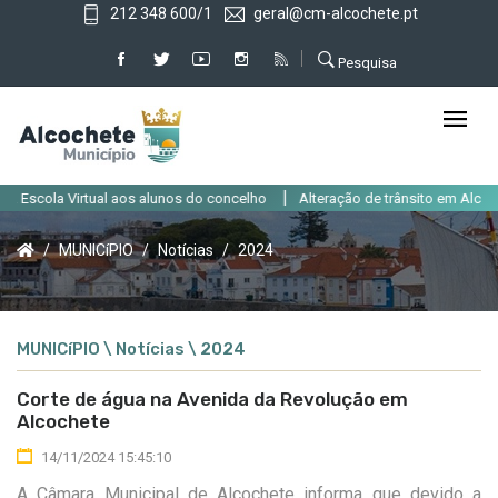
212 348 600/1
geral@cm-alcochete.pt
Pesquisa
|
 Escola Virtual aos alunos do concelho
Alteração de trânsito em Alcoche
MUNICíPIO
Notícias
2024
MUNICíPIO \ Notícias \ 2024
Corte de água na Avenida da Revolução em
Alcochete
14/11/2024 15:45:10
A Câmara Municipal de Alcochete informa que devido a