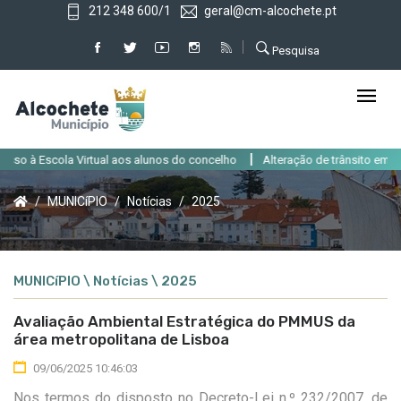
212 348 600/1
geral@cm-alcochete.pt
Pesquisa
|
 à Escola Virtual aos alunos do concelho
Alteração de trânsito em Alcoch
MUNICíPIO
Notícias
2025
MUNICíPIO \ Notícias \ 2025
Avaliação Ambiental Estratégica do PMMUS da
área metropolitana de Lisboa
09/06/2025 10:46:03
Nos termos do disposto no Decreto-Lei n.º 232/2007, de