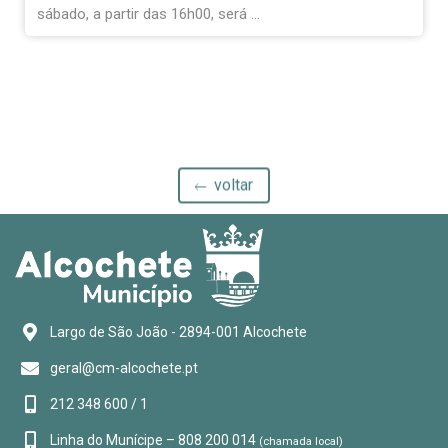
Municipal como “espaço privilegiado de
participação democrática”
A cerimónia de instalação da Assembleia Municipal e da
Câmara Municipal de Alcochete ...
voltar
Largo de São João - 2894-001 Alcochete
geral@cm-alcochete.pt
212 348 600 / 1
Linha do Munícipe – 808 200 014
(chamada local)