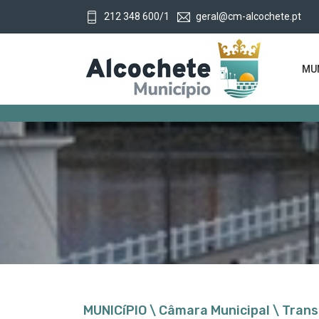
212 348 600/1
geral@cm-alcochete.pt
MUN
MUNICíPIO \ Câmara Municipal \ Trans