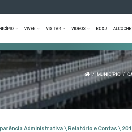
ICÍPIO
VIVER
VISITAR
VIDEOS
BOXJ
ALCOCHE
Mun
MUNICíPIO
Câ
parência Administrativa \ Relatório e Contas \ 20