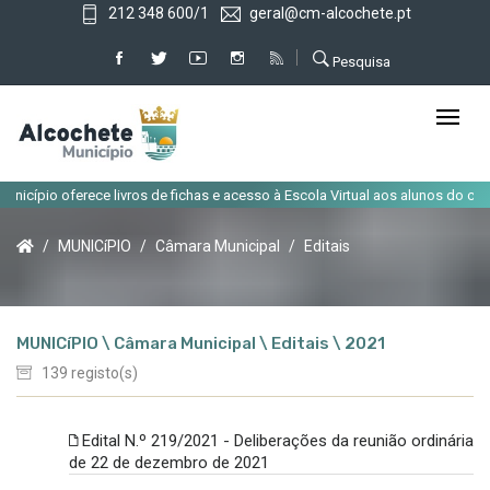
212 348 600/1
geral@cm-alcochete.pt
Pesquisa
|
ferece livros de fichas e acesso à Escola Virtual aos alunos do concelho
MUNICíPIO
Câmara Municipal
Editais
MUNICíPIO \ Câmara Municipal \ Editais \ 2021
139 registo(s)
Edital N.º 219/2021 - Deliberações da reunião ordinária
de 22 de dezembro de 2021