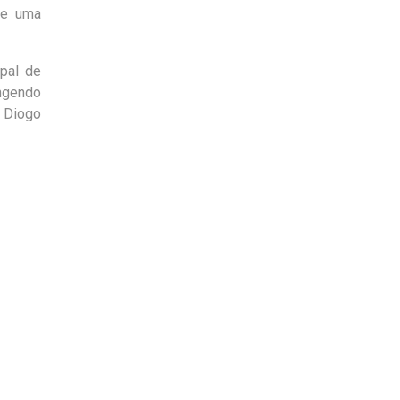
de uma
ipal de
ngendo
e Diogo