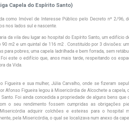
iga Capela do Espírito Santo)
ada como Imóvel de Interesse Público pelo Decreto nº 2/96, 
os nos lados sul e nascente.
ia da vila deu lugar ao hospital do Espírito Santo, um edifício d
 90 m2 e um quintal de 116 m2 . Constituído por 3 divisões: u
s para pobres; uma capela ladrilhada e bem forrada, sem retáb
 Foi este o edifício que, anos mais tarde, respeitando os esp
ra da Vida.
o Figueira e sua mulher, Júlia Carvalho, onde se fizeram sepu
or Afonso Figueira legou à Misericórdia de Alcochete a capela, 
o Santo. Foi ainda concedida a propriedade de alguns bens que 
com o seu rendimento fossem cumpridas as obrigações pi
sericórdia adquirir colchões e esteiras para o hospital m
rmente, pela Misericórdia, o qual se localizava num anexo da cape