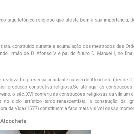
nio arquitetónico religioso que atesta bem a sua importância, 
aptista, construído durante a acumulação dos mestrados das Or
ando, irmão de D. Afonso V e pai do futuro D. Manuel I, no final
realeza foi presença constante na vila de Alcochete (desde D.
ior produção construtiva religiosa.Se até aqui as construções
ino, o séc. XVI conferiu às construções religiosas da vila um c
 no ciclo artístico tardo-renascentista, a construção da ig
ora da Vida (1577) constituem a face mais visível desse momen
e Alcochete