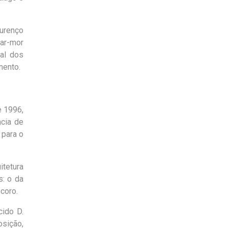
ourenço
ar-mor
al dos
mento.
e 1996,
ncia de
 para o
itetura
s: o da
coro.
cido D.
osição,