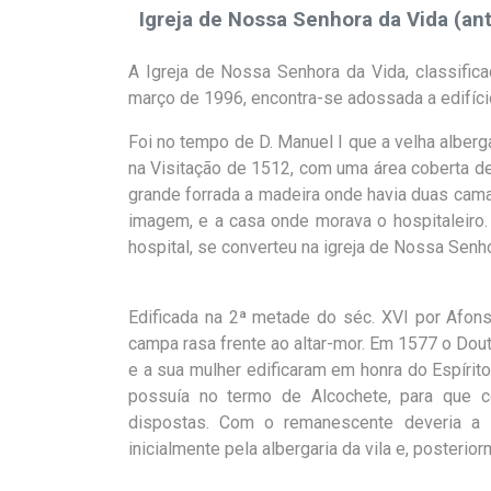
Igreja de Nossa Senhora da Vida (ant
A Igreja de Nossa Senhora da Vida, classific
março de 1996, encontra-se adossada a edifíci
Foi no tempo de D. Manuel I que a velha albergar
na Visitação de 1512, com uma área coberta de
grande forrada a madeira onde havia duas cama
imagem, e a casa onde morava o hospitaleiro.
hospital, se converteu na igreja de Nossa Senho
Edificada na 2ª metade do séc. XVI por Afons
campa rasa frente ao altar-mor. Em 1577 o Dout
e a sua mulher edificaram em honra do Espírit
possuía no termo de Alcochete, para que 
dispostas. Com o remanescente deveria a Mi
inicialmente pela albergaria da vila e, posterio