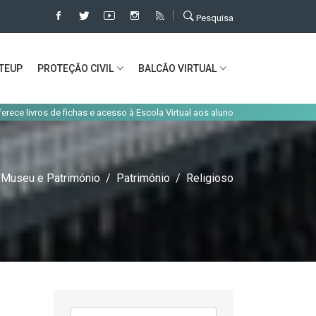
Pesquisa
TEUP
PROTEÇÃO CIVIL
BALCÃO VIRTUAL
|
e fichas e acesso à Escola Virtual aos alunos do concelho
Alteração de t
Museu e Património
Património
Religioso