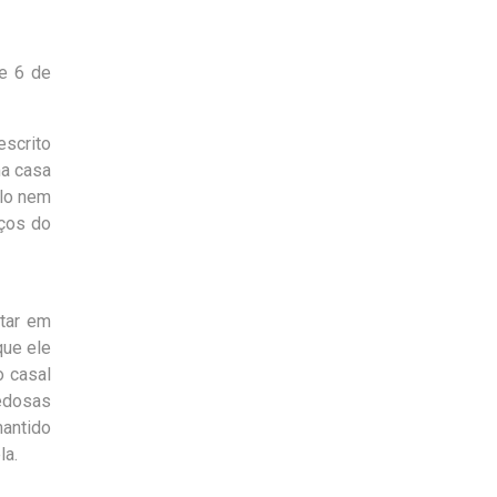
de 6 de
escrito
ma casa
ulo nem
aços do
ltar em
que ele
o casal
edosas
antido
la.