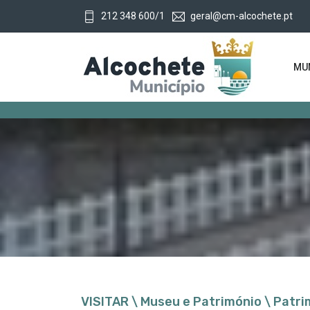
212 348 600/1
geral@cm-alcochete.pt
MUN
VISITAR \ Museu e Património \ Patri