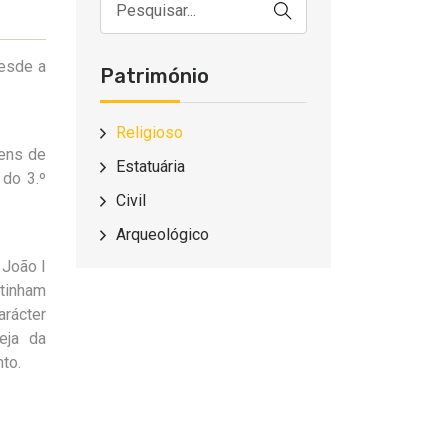
desde a
Património
Religioso
dens de
Estatuária
 do 3.º
Civil
Arqueológico
 João I
 tinham
arácter
reja da
to.