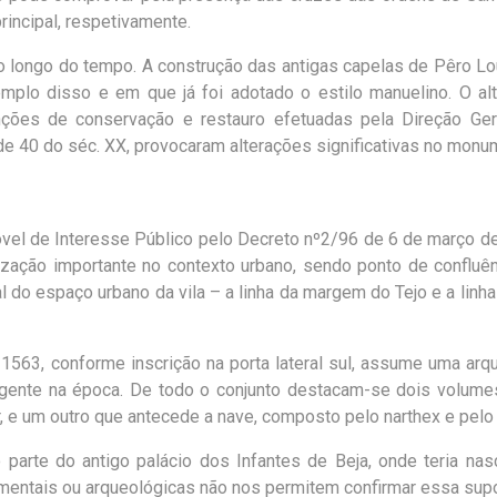
principal, respetivamente.
o longo do tempo. A construção das antigas capelas de Pêro L
plo disso e em que já foi adotado o estilo manuelino. O alt
ções de conservação e restauro efetuadas pela Direção Ger
e 40 do séc. XX, provocaram alterações significativas no monu
móvel de Interesse Público pelo Decreto nº2/96 de 6 de março d
zação importante no contexto urbano, sendo ponto de confluê
l do espaço urbano da vila – a linha da margem do Tejo e a linha
1563, conforme inscrição na porta lateral sul, assume uma arqu
igente na época. De todo o conjunto destacam-se dois volume
, e um outro que antecede a nave, composto pelo narthex e pelo 
to parte do antigo palácio dos Infantes de Beja, onde teria nas
umentais ou arqueológicas não nos permitem confirmar essa sup