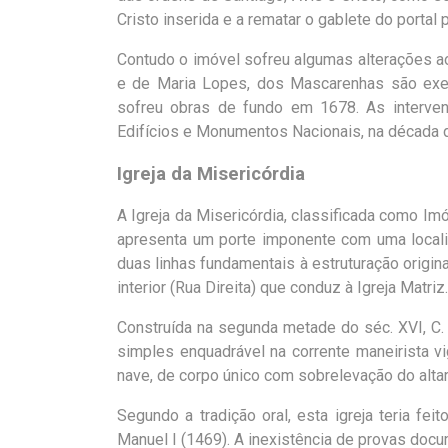
Cristo inserida e a rematar o gablete do portal 
Contudo o imóvel sofreu algumas alterações a
e de Maria Lopes, dos Mascarenhas são exem
sofreu obras de fundo em 1678. As interven
Edifícios e Monumentos Nacionais, na década d
Igreja da Misericórdia
A Igreja da Misericórdia, classificada como I
apresenta um porte imponente com uma locali
duas linhas fundamentais à estruturação origina
interior (Rua Direita) que conduz à Igreja Matriz.
Construída na segunda metade do séc. XVI, C. 
simples enquadrável na corrente maneirista v
nave, de corpo único com sobrelevação do altar
Segundo a tradição oral, esta igreja teria fei
Manuel I (1469). A inexistência de provas doc