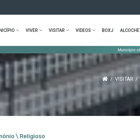
ICÍPIO
VIVER
VISITAR
VIDEOS
BOXJ
ALCOCHE
Município oferece livros d
VISITAR
mónio \ Religioso