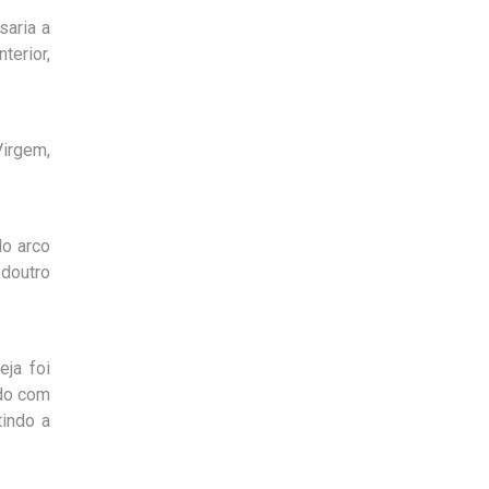
saria a
terior,
Virgem,
do arco
 doutro
ja foi
ado com
tindo a