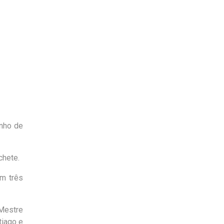
unho de
chete.
om três
 Mestre
tiago e