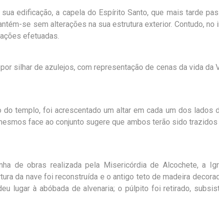
ua edificação, a capela do Espírito Santo, que mais tarde pas
tém-se sem alterações na sua estrutura exterior. Contudo, no in
rações efetuadas.
or silhar de azulejos, com representação de cenas da vida da 
o do templo, foi acrescentado um altar em cada um dos lados 
esmos face ao conjunto sugere que ambos terão sido trazidos
 de obras realizada pela Misericórdia de Alcochete, a Igre
rtura da nave foi reconstruída e o antigo teto de madeira decor
deu lugar à abóbada de alvenaria; o púlpito foi retirado, subsis