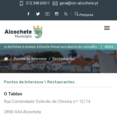
212 348 600/1
geral@cm-alcochete.pt
Pesquisa
|
s de fichas e acesso à Escola Virtual aos alunos do concelho
Alteração d
Pontos de Interesse
Restaurantes
Pontos de Interesse \ Restaurantes
O Tablao
Rua Comendador Estevão de Oliveira, n.º 12/14
2890-044 Alcochete