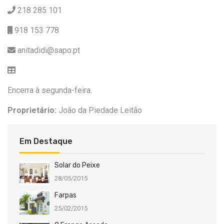
218 285 101
918 153 778
anitadidi@sapo.pt
Encerra à segunda-feira.
Proprietário:
João da Piedade Leitão
Em Destaque
Solar do Peixe
28/05/2015
Farpas
25/02/2015