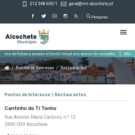
212 348 600/1
geral@cm-alcochete.pt
Pesquisa
|
s de fichas e acesso à Escola Virtual aos alunos do concelho
Alteração d
Pontos de Interesse
Restaurantes
Pontos de Interesse \ Restaurantes
Cantinho do Ti Tonho
Rua António Maria Cardoso, n.º 12
2890-039 Alcochete