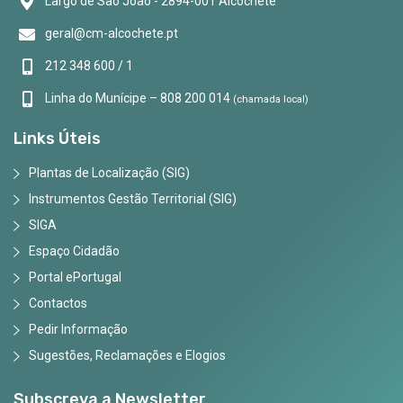
Largo de São João - 2894-001 Alcochete
geral@cm-alcochete.pt
212 348 600 / 1
Linha do Munícipe – 808 200 014
(chamada local)
Links Úteis
Plantas de Localização (SIG)
Instrumentos Gestão Territorial (SIG)
SIGA
Espaço Cidadão
Portal ePortugal
Contactos
Pedir Informação
Sugestões, Reclamações e Elogios
Subscreva a Newsletter