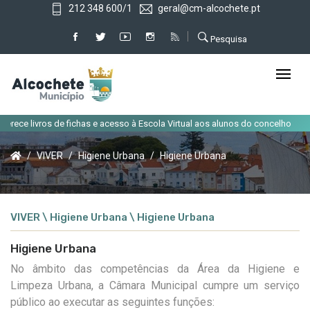
212 348 600/1
geral@cm-alcochete.pt
Pesquisa
|
 de fichas e acesso à Escola Virtual aos alunos do concelho
Alteração de
VIVER
Higiene Urbana
Higiene Urbana
VIVER \ Higiene Urbana \ Higiene Urbana
Higiene Urbana
No âmbito das competências da Área da Higiene e
Limpeza Urbana, a Câmara Municipal cumpre um serviço
público ao executar as seguintes funções: