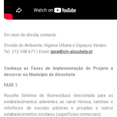
Em caso de dúvida, contacte:
Divisão do Ambiente, Higiene Urbana e Espaços Verdes
Tel.: 212 348 671 | Email:
geral@cm-alcochete.pt
Conheça as Fases de Implementação do Projeto a
decorrer no Município de Alcochete
FASE 1:
Recolha Seletiva de Biorresíduos direcionada para os
estabelecimentos aderentes ao canal Horeca, cantinas e
refeitórios de escolas públicas e privadas e outros
estabelecimentos similares (superfícies comerciais)