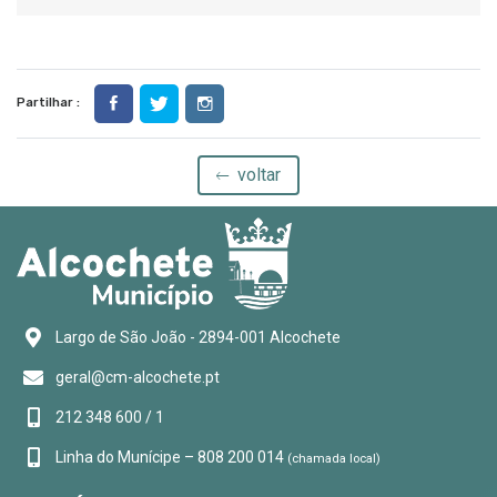
Partilhar :
voltar
Largo de São João - 2894-001 Alcochete
geral@cm-alcochete.pt
212 348 600 / 1
Linha do Munícipe – 808 200 014
(chamada local)