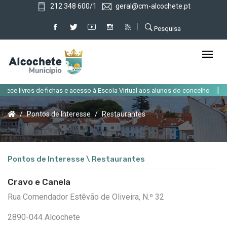
212 348 600/1
geral@cm-alcochete.pt
Pesquisa
|
ce livros de fichas e acesso à Escola Virtual aos alunos do concelho
Alte
Pontos de Interesse
Restaurantes
Pontos de Interesse \ Restaurantes
Cravo e Canela
Rua Comendador Estêvão de Oliveira, N.º 32
2890-044 Alcochete