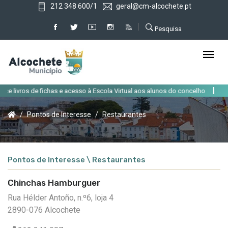
212 348 600/1
geral@cm-alcochete.pt
Pesquisa
|
livros de fichas e acesso à Escola Virtual aos alunos do concelho
Altera
Pontos de Interesse
Restaurantes
Pontos de Interesse \ Restaurantes
Chinchas Hamburguer
Rua Hélder Antoño, n.º6, loja 4
2890-076 Alcochete