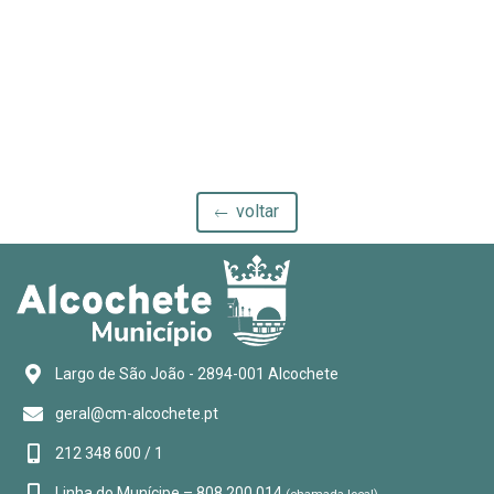
voltar
Largo de São João - 2894-001 Alcochete
geral@cm-alcochete.pt
212 348 600 / 1
Linha do Munícipe – 808 200 014