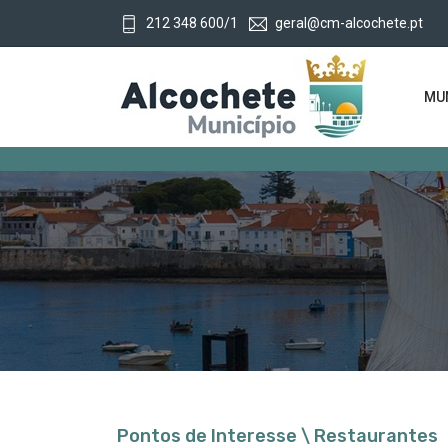
212 348 600/1
geral@cm-alcochete.pt
MUN
Pontos de Interesse \ Restaurantes