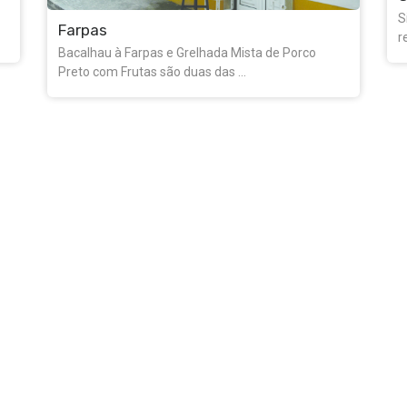
M
Situado na praça José Coelho, este café-
D
restaurante apresenta uma ...
c