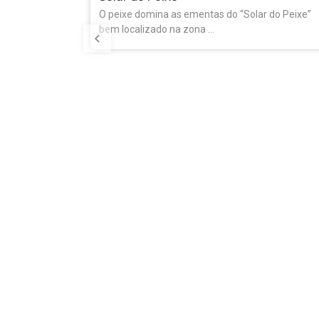
 do Peixe”
Farpas
Bacalhau à Farpas e Grelhada Mista de Porco
Preto com Frutas são duas das ...