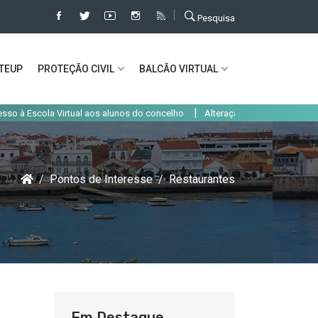
Pesquisa
TEUP
PROTEÇÃO CIVIL
BALCÃO VIRTUAL
|
ola Virtual aos alunos do concelho
Alteração de trânsito em Alcochete at
Pontos de Interesse
Restaurantes
Em Destaque