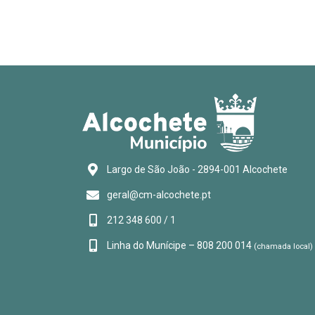
Largo de São João - 2894-001 Alcochete
geral@cm-alcochete.pt
212 348 600 / 1
Linha do Munícipe – 808 200 014
(chamada local)