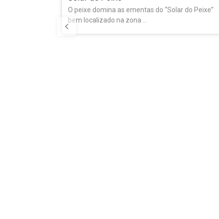
r do Peixe”
Farpas
Bacalhau à Farpas e Grelhada Mista de Porco
Preto com Frutas são duas das ...