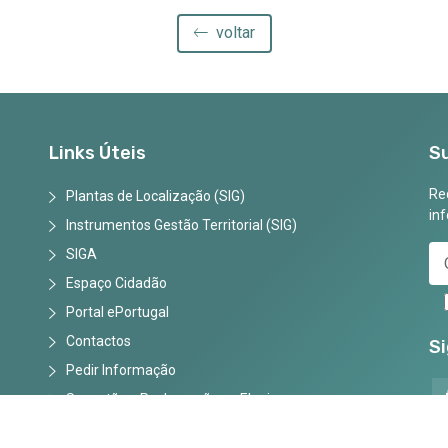
voltar
Links Úteis
S
Rec
Plantas de Localização (SIG)
in
Instrumentos Gestão Territorial (SIG)
SIGA
Espaço Cidadão
Portal ePortugal
Contactos
S
Pedir Informação
Sugestões, Reclamações e Elogios