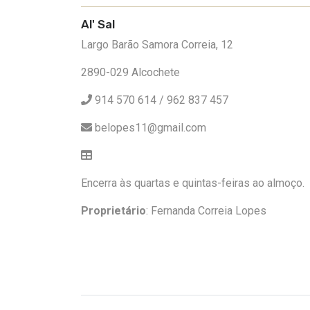
Al' Sal
Largo Barão Samora Correia, 12
2890-029 Alcochete
914 570 614 / 962 837 457
belopes11@gmail.com
Encerra às quartas e quintas-feiras ao almoço.
Proprietário
: Fernanda Correia Lopes