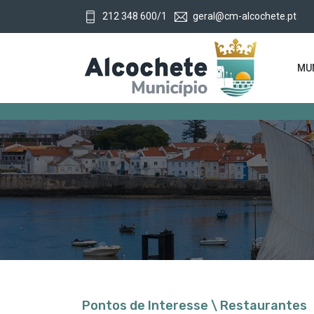
212 348 600/1
geral@cm-alcochete.pt
MUN
Pontos de Interesse \ Restaurantes