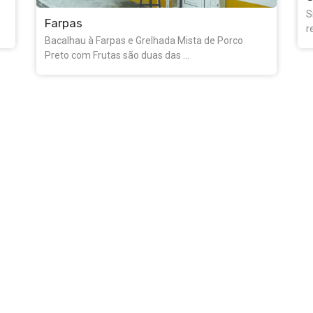
Situado na praça José Coelho, este café-
restaurante apresenta uma ...