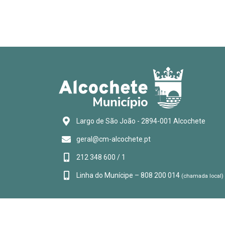
Largo de São João - 2894-001 Alcochete
geral@cm-alcochete.pt
212 348 600 / 1
Linha do Munícipe – 808 200 014
(chamada local)