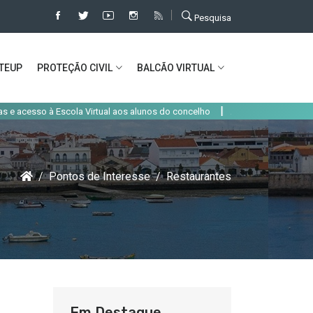
Pesquisa
TEUP
PROTEÇÃO CIVIL
BALCÃO VIRTUAL
|
so à Escola Virtual aos alunos do concelho
Alteração de trânsito em Alco
Pontos de Interesse
Restaurantes
Em Destaque