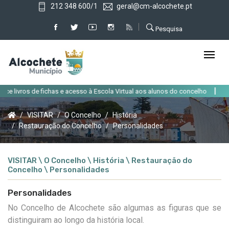
212 348 600/1
geral@cm-alcochete.pt
Pesquisa
|
s de fichas e acesso à Escola Virtual aos alunos do concelho
Alteração d
VISITAR
O Concelho
História
Restauração do Concelho
Personalidades
VISITAR \ O Concelho \ História \ Restauração do
Concelho \ Personalidades
Personalidades
No Concelho de Alcochete são algumas as figuras que se
distinguiram ao longo da história local.