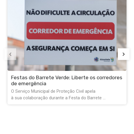
tas do Barrete Verde: Liberte os corredores
Servi
emergência
de ag
rviço Municipal de Proteção Civil apela
Na próx
a colaboração durante a Festa do Barrete ...
conta a