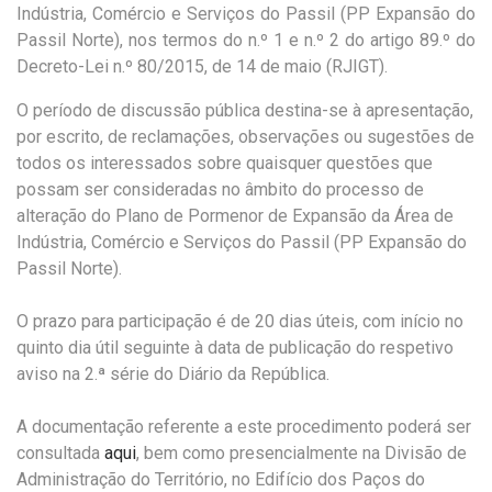
Indústria
,
Comércio
e
Serviços
do
Passil
(
PP
Expansão
do
Passil
Norte
)
,
nos
termos
do
n
.
º
1
e
n
.
º
2
do
artigo
89
.
º
do
Decreto-Lei
n
.
º
80/2015
,
de
14
de
maio
(
RJIGT
)
.
O período de discussão pública destina-se à apresentação,
por escrito, de reclamações, observações ou sugestões de
todos os interessados sobre quaisquer questões que
possam ser consideradas no âmbito do processo de
alteração do Plano de Pormenor de Expansão da Área de
Indústria, Comércio e Serviços do Passil (PP Expansão do
Passil Norte).
O prazo para participação é de 20 dias úteis, com início no
quinto dia útil seguinte à data de publicação do respetivo
aviso na 2.ª série do Diário da República.
A documentação referente a este procedimento poderá ser
consultada
aqui
, bem como presencialmente na Divisão de
Administração do Território, no Edifício dos Paços do