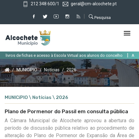
212 348 600/1
geral@cm-alcochete.pt
Pesquisa
|
vros de fichas e acesso à Escola Virtual aos alunos do concelho
Alteração
MUNICíPIO
Notícias
2026
MUNICíPIO \ Notícias \ 2026
Plano de Pormenor do Passil em consulta pública
A
Câmara
Municipal
de
Alcochete
aprovou
a
abertura
do
período
de
discussão
pública
relativo
ao
procedimento
de
alteração
do
Plano
de
Pormenor
de
Expansão
da
Área
de