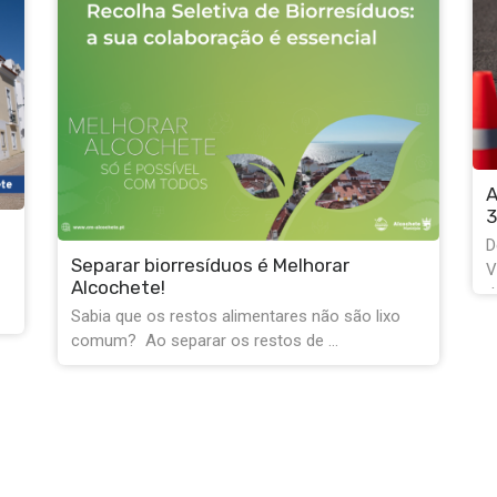
Alteração de trânsito em Alcochete até
31 de agosto
C
Devido à realização das Festas do Barrete
j
Verde e das Salinas, montagem e
D
desmontagem de ...
a
1