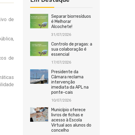
Separar biorresíduos
tivo de
é Melhorar
Alcochete!
31/07/2026
ública,
Controlo de pragas: a
sua colaboração é
essencial
cos de
17/07/2026
Presidente da
áticas
Câmara reclama
intervenção
ilidade
imediata da APL na
ponte-cais
10/07/2026
Município oferece
livros de fichas e
acesso à Escola
Virtual aos alunos do
concelho