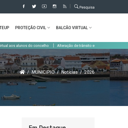
Pesquisa
TEUP
PROTEÇÃO CIVIL
BALCÃO VIRTUAL
|
s alunos do concelho
Alteração de trânsito em Alcochete até 31 de agost
MUNICíPIO
Notícias
2026
Em Destaque