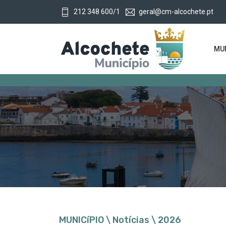
212 348 600/1
geral@cm-alcochete.pt
MUN
MUNICíPIO \ Notícias \ 2026