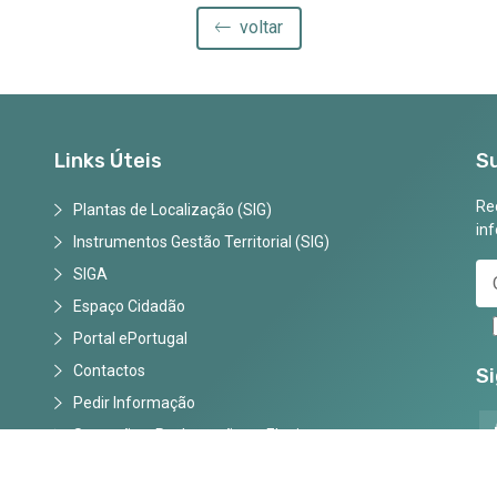
voltar
Links Úteis
S
Rec
Plantas de Localização (SIG)
in
Instrumentos Gestão Territorial (SIG)
SIGA
Espaço Cidadão
Portal ePortugal
Contactos
S
Pedir Informação
Sugestões, Reclamações e Elogios