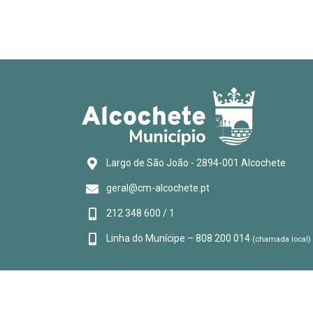
Largo de São João - 2894-001 Alcochete
geral@cm-alcochete.pt
212 348 600 / 1
Linha do Munícipe – 808 200 014
(chamada local)