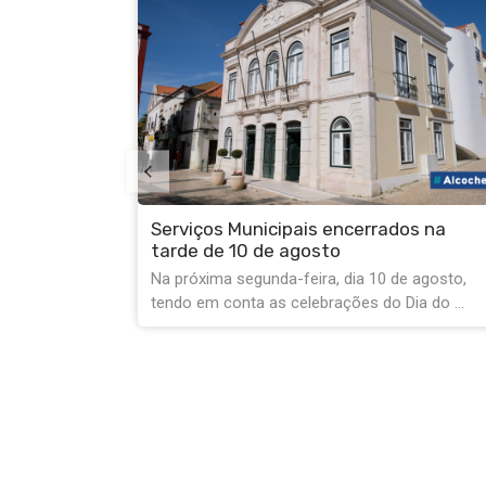
os na
Separar biorresíduos é Melhorar
e agosto,
Alcochete!
ia do ...
Sabia que os restos alimentares não são lixo
comum? Ao separar os restos de ...