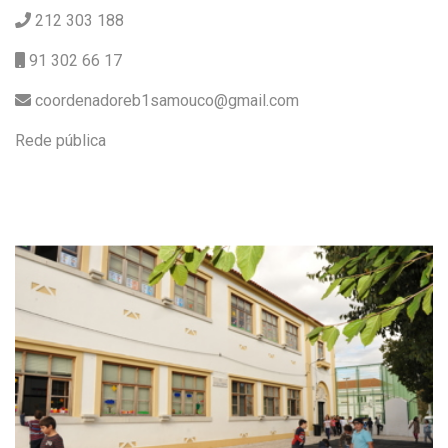
212 303 188
91 302 66 17
coordenadoreb1samouco@gmail.com
Rede pública