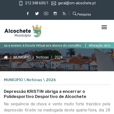
212 348 600/1
geral@cm-alcochete.pt
Pesquisa
|
s e acesso à Escola Virtual aos alunos do concelho
Alteração de trânsito
MUNICíPIO
Notícias
2026
MUNICíPIO \ Notícias \ 2026
Depressão KRISTIN obriga a encerrar o
Polidesportivo Desportivo de Alcochete
Na sequência da chuva e vento muito forte trazidos pela
depressão Kristin na madrugada desta quarta-feira, dia 28