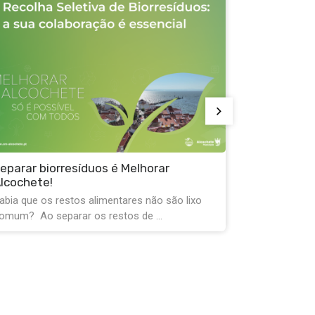
Alteração de trânsito em Alcochete até
31 de agosto
Devido à realização das Festas do Barrete
Verde e das Salinas, montagem e
desmontagem de ...
o