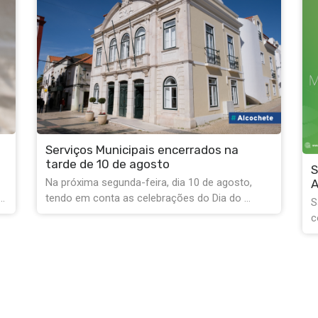
ados na
Separar biorresíduos é Melhorar
 de agosto,
Alcochete!
Dia do ...
Sabia que os restos alimentares não são lix
comum? Ao separar os restos de ...