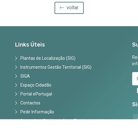
voltar
Links Úteis
S
Rec
Plantas de Localização (SIG)
in
Instrumentos Gestão Territorial (SIG)
SIGA
Espaço Cidadão
Portal ePortugal
Contactos
S
Pedir Informação
Sugestões, Reclamações e Elogios