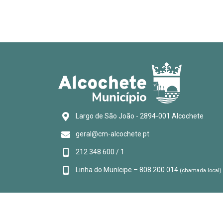
Largo de São João - 2894-001 Alcochete
geral@cm-alcochete.pt
212 348 600 / 1
Linha do Munícipe – 808 200 014
(chamada local)