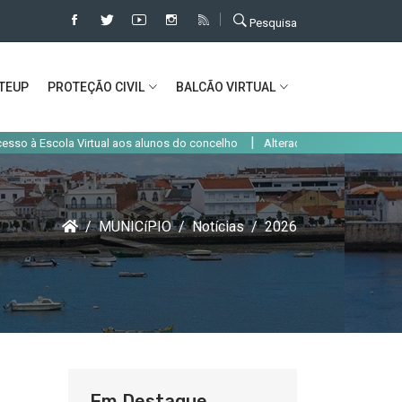
Pesquisa
TEUP
PROTEÇÃO CIVIL
BALCÃO VIRTUAL
|
scola Virtual aos alunos do concelho
Alteração de trânsito em Alcochete
MUNICíPIO
Notícias
2026
Em Destaque