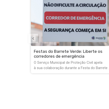
Verde: Liberte os
Serviços Municipais encerr
ergência
tarde de 10 de agosto
 Proteção Civil apela
Na próxima segunda-feira, dia 10
nte a Festa do Barrete ...
tendo em conta as celebrações do 