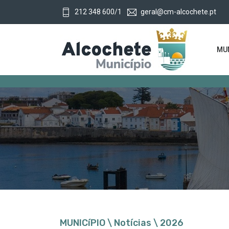
212 348 600/1
geral@cm-alcochete.pt
MUN
MUNICíPIO \ Notícias \ 2026