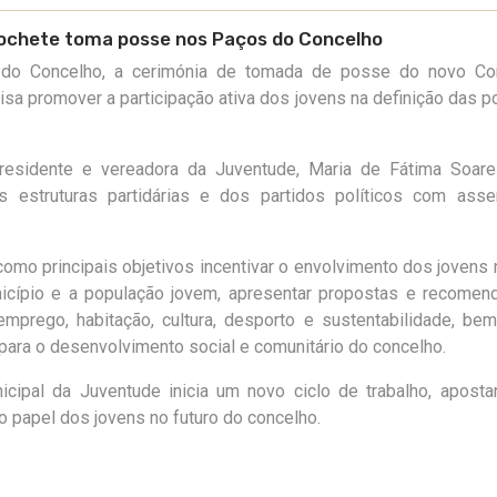
cochete toma posse nos Paços do Concelho
 do Concelho, a cerimónia de tomada de posse do novo Co
isa promover a participação ativa dos jovens na definição das po
esidente e vereadora da Juventude, Maria de Fátima Soare
s estruturas partidárias e dos partidos políticos com asse
omo principais objetivos incentivar o envolvimento dos jovens 
unicípio e a população jovem, apresentar propostas e recome
mprego, habitação, cultura, desporto e sustentabilidade, b
m para o desenvolvimento social e comunitário do concelho.
ipal da Juventude inicia um novo ciclo de trabalho, aposta
do papel dos jovens no futuro do concelho.