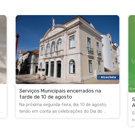
A
3
D
Separar biorresíduos é Melhorar
V
Alcochete!
d
Sabia que os restos alimentares não são lixo
comum? Ao separar os restos de ...