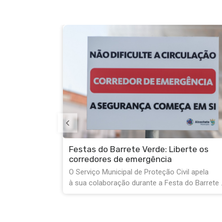
rte os
Serviços Municipais encerrados na
tarde de 10 de agosto
il apela
Na próxima segunda-feira, dia 10 de agosto,
o Barrete ...
tendo em conta as celebrações do Dia do ...