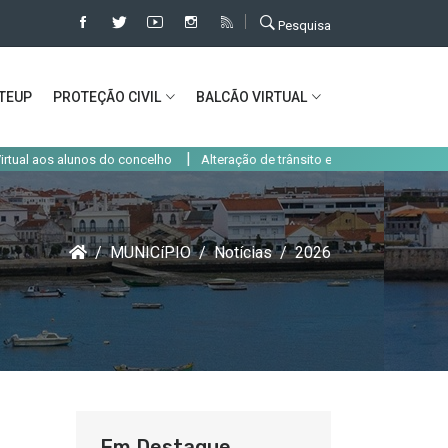
Pesquisa
TEUP
PROTEÇÃO CIVIL
BALCÃO VIRTUAL
|
|
lunos do concelho
Alteração de trânsito em Alcochete até 31 de agosto
MUNICíPIO
Notícias
2026
Em Destaque