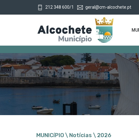
212 348 600/1
geral@cm-alcochete.pt
MUN
MUNICíPIO \ Notícias \ 2026