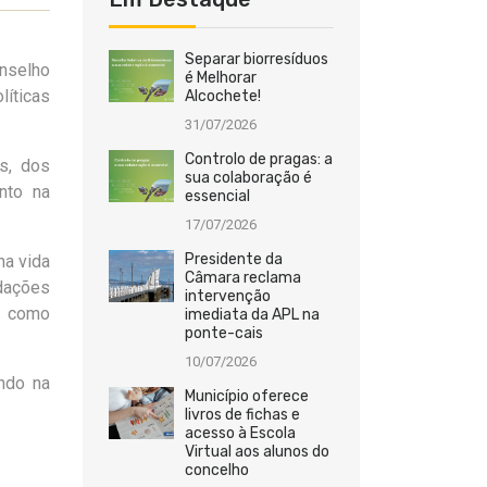
Separar biorresíduos
nselho
é Melhorar
líticas
Alcochete!
31/07/2026
Controlo de pragas: a
s, dos
sua colaboração é
nto na
essencial
17/07/2026
Presidente da
na vida
Câmara reclama
ndações
intervenção
em como
imediata da APL na
ponte-cais
10/07/2026
ndo na
Município oferece
livros de fichas e
acesso à Escola
Virtual aos alunos do
concelho