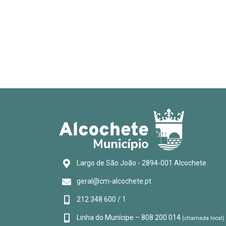
Largo de São João - 2894-001 Alcochete
geral@cm-alcochete.pt
212 348 600 / 1
Linha do Munícipe – 808 200 014
(chamada local)