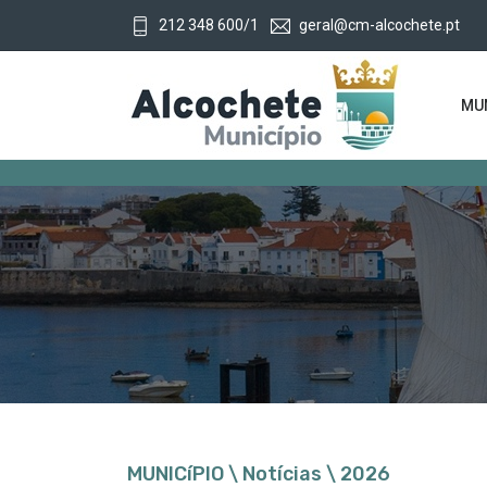
212 348 600/1
geral@cm-alcochete.pt
MUN
MUNICíPIO \ Notícias \ 2026