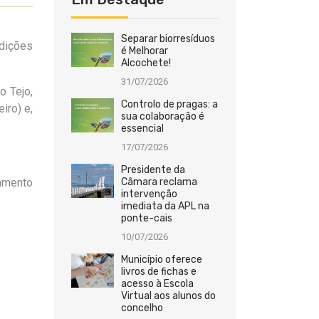
Separar biorresíduos
dições
é Melhorar
Alcochete!
31/07/2026
o Tejo
,
Controlo de pragas: a
eiro)
e,
sua colaboração é
essencial
17/07/2026
Presidente da
tamento
Câmara reclama
intervenção
imediata da APL na
ponte-cais
10/07/2026
Município oferece
livros de fichas e
acesso à Escola
Virtual aos alunos do
concelho