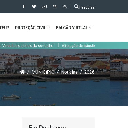
Pesquisa
TEUP
PROTEÇÃO CIVIL
BALCÃO VIRTUAL
|
aos alunos do concelho
Alteração de trânsito em Alcochete até 31 de ago
MUNICíPIO
Notícias
2026
Em Destaque