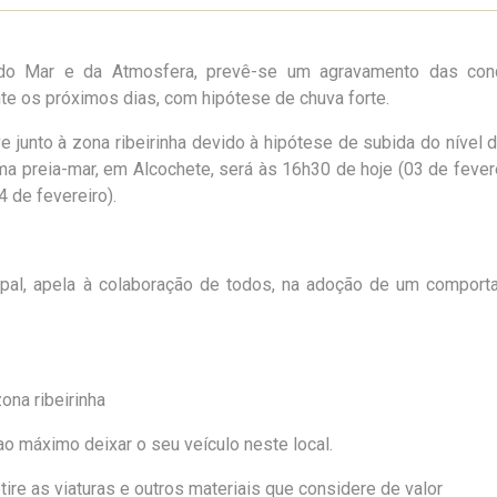
 do Mar e da Atmosfera,
prevê-se um agravamento das con
te os próximos dias, com hipótese d
e chuva forte.
e junto à zona ribeirinha devido à hipótese de subida do
nível
d
ma preia-mar, em Alcochete, será às 16h30 de hoje (03 de fever
 de fevereiro).
cipal, apela à colaboração de todos, na adoção de um compor
zona ribeirinha
e ao máximo deix
ar o seu veículo
neste local
.
ire as viaturas e outros materiais que considere de valor