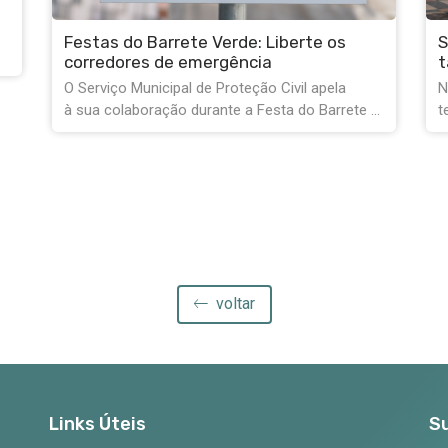
Serviços Municipais encerrados na
tarde de 10 de agosto
S
Na próxima segunda-feira, dia 10 de agosto,
A
..
tendo em conta as celebrações do Dia do ...
S
c
voltar
Links Úteis
S