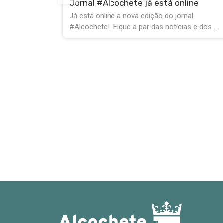
line
nal
Festas do Barrete Verde: Liberte os
 e dos ...
corredores de emergência
O Serviço Municipal de Proteção Civil apela
à sua colaboração durante a Festa do Barrete .