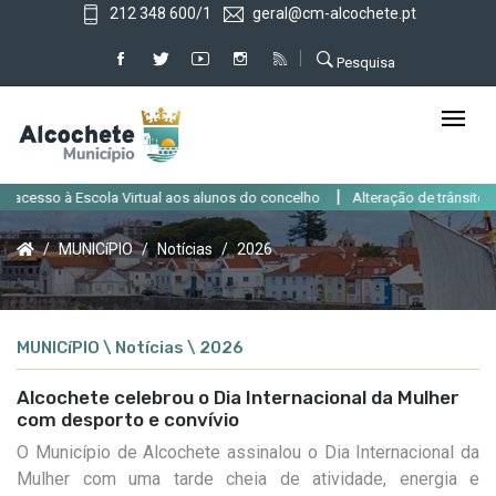
212 348 600/1
geral@cm-alcochete.pt
Pesquisa
|
rtual aos alunos do concelho
Alteração de trânsito em Alcochete até 31 d
MUNICíPIO
Notícias
2026
MUNICíPIO \ Notícias \ 2026
Alcochete celebrou o Dia Internacional da Mulher
com desporto e convívio
O Município de Alcochete assinalou o
Dia Internacional da
Mulher
com uma tarde cheia de atividade, energia e