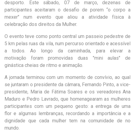
desporto. Este sábado, 07 de março, dezenas de
participantes aceitaram o desafio de p
orem
“
o corpo a
mexer" num evento que aliou a atividade física à
celebração
dos direitos da Mulher.
O evento teve como ponto central um
passeio pedestre de
5 km
pelas
ruas da vila
, num percurso orientado e acessível
a todos
.
Ao longo da
caminhada
, para elevar
a
motivação
foram promovidas
duas "
mini aulas
" de
ginástica
cheias de ritmo e animação.
A jornada terminou com um
momento de convívio
,
ao qual
se juntaram o presidente da câmara, Fernando Pinto, a vice-
presidente, Maria de Fátima Soare
s
e os vereadores Ana
Maduro e Pedro Lavrado
, que homenagearam as mulheres
participantes com um pequeno gesto: a entrega de uma
flor
e algumas lembranças
, recordando a importância e a
dignidade que cada mulher tem na comunidade de no
mundo.